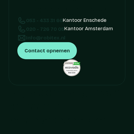
altijd voor je klaar!
Kantoor Enschede
053 - 433 31 60
Kantoor Amsterdam
020 - 726 70 05
Info@robitex.nl
Contact opnemen
Blijf op de hoogte van 
de laatste 
relatiegeschenken 