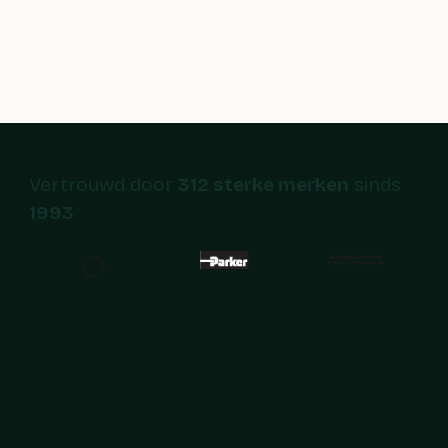
Vertrouwd door
312 sterke merken
sinds
1993