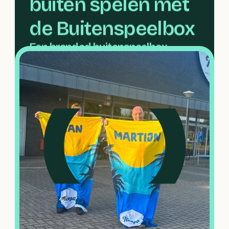
buiten spelen met 
de Buitenspeelbox
Een branded buitenspeelbox 
waarmee Univé de Jantje Beton 
Buitenspeeldag extra impact gaf 
én kinderen uitnodigde om vaker 
buiten te spelen.
Volledig uitgevoerd in Univé-branding
Slimme combinatie van activatie,
merkbeleving en maatschappelijke
betrokkenheid
Productie, samenstelling en levering
verzorgd door Robitex