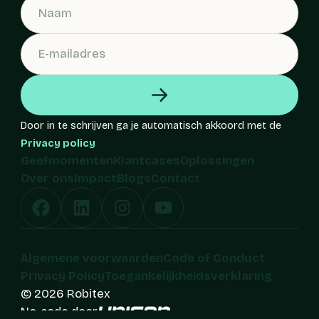
Door in te schrijven ga je automatisch akkoord met de
Privacy policy
Geefmomenten
Klantcases
Oplossingen
Over ons
Impact
Blogs
Contact
Algemene voorwaarden
Code of Conduct
Privacy Policy
Toegankelijkheidsverklaring
© 2026 Robitex
No-code door