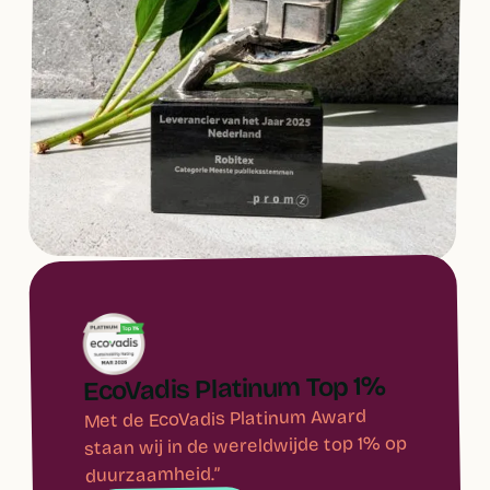
EcoVadis Platinum Top 1%
Met de EcoVadis Platinum Award
staan wij in de wereldwijde top 1% op
duurzaamheid.”