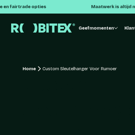
pties
Maatwerk is altijd mogelijk
Geefmomenten
Klan
Home
Custom Sleutelhanger Voor Rumoer
Custom
sleutelhang