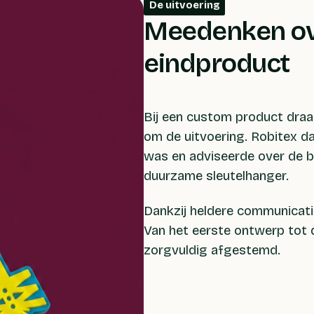
De uitvoering
Meedenken ov
eindproduct
Bij een custom product draa
om de uitvoering. Robitex d
was en adviseerde over de b
duurzame sleutelhanger.
Dankzij heldere communicatie 
Van het eerste ontwerp tot d
zorgvuldig afgestemd.