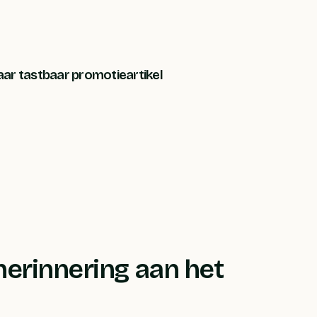
ar tastbaar promotieartikel
herinnering aan het