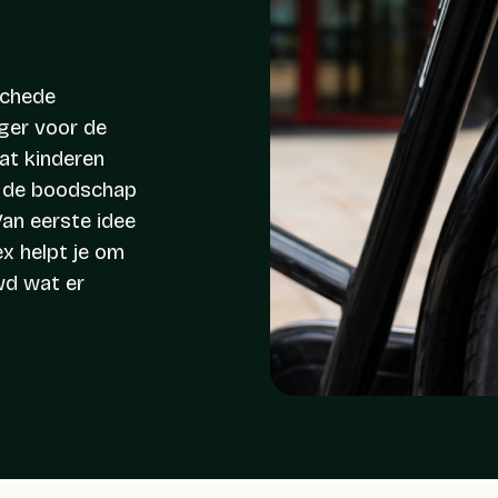
r
schede
ger voor de
at kinderen
en de boodschap
an eerste idee
x helpt je om
wd wat er