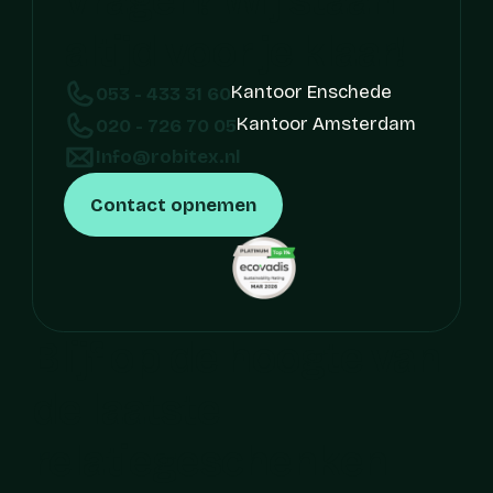
Vragen? Wij staan 
altijd voor je klaar!
Kantoor Enschede
053 - 433 31 60
Kantoor Amsterdam
020 - 726 70 05
Info@robitex.nl
Contact opnemen
Blijf op de hoogte van 
de laatste 
relatiegeschenken 