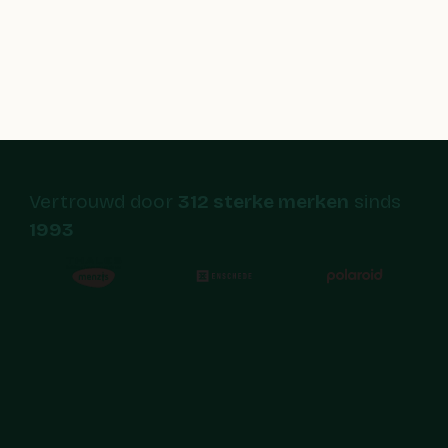
Vertrouwd door
312 sterke merken
sinds
1993