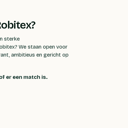
obitex?
en sterke
bitex? We staan open voor
rant, ambitieus en gericht op
f er een match is.