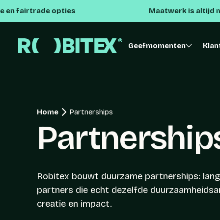
rtrade opties
Maatwerk is altijd mogelijk
Geefmomenten
Klan
Home
Partnerships
Partnership
Robitex bouwt duurzame partnerships: la
partners die echt dezelfde duurzaamheidsam
creatie en impact.